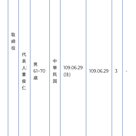
取
締
役
代
表
中
男
人:
華
109.06.29
61~70
109.06.29
3
-
董
民
(注)
歳
俊
国
仁