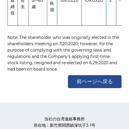
取
哲
51~60
109.03.20
109.03.20
3
-
民
締
生
歳
国
役
Note: The shareholder who was originally elected in the
shareholders meeting on 3.20.2020; however, for the
purpose of complying with the governing laws and
regulations and the Company’s applying first-time
stock listing, resigned and re-elected on 6.29.2020 and
had been on board since.
前ページへ戻る
当社の台湾連絡事務所
所在地：新竹県関西鎮深坑子3-1号