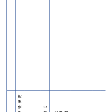
能
率
創
中