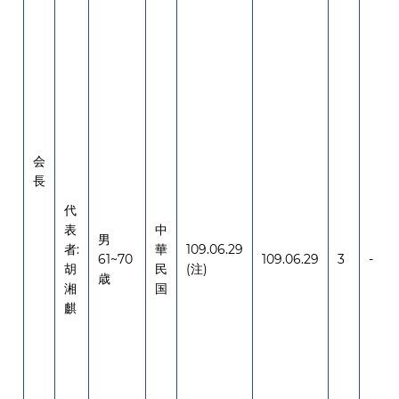
会
長
代
表
中
男
者:
華
109.06.29
61~70
109.06.29
3
-
胡
民
(注)
歳
湘
国
麒