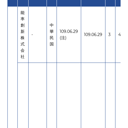
能
率
創
中
新
華
109.06.29
-
109.06.29
3
4,00
株
民
(注)
式
国
会
社