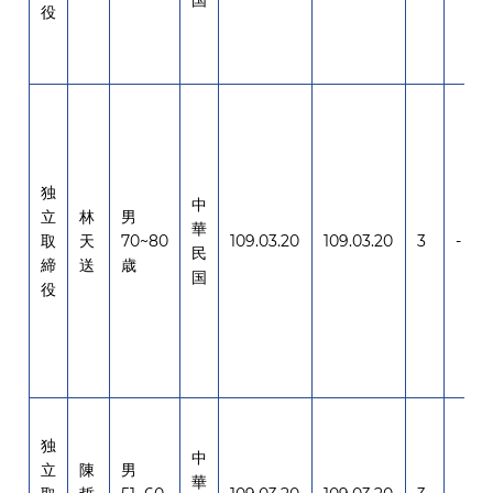
国
役
独
中
立
林
男
華
取
天
70~80
109.03.20
109.03.20
3
-
民
締
送
歳
国
役
独
中
立
陳
男
華