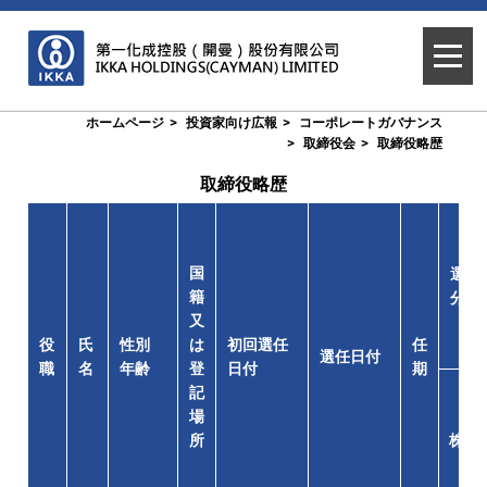
ホームページ
投資家向け広報
コーポレートガバナンス
取締役会
取締役略歴
取締役略歴
国
選任
籍
分
又
役
氏
性別
は
初回選任
任
選任日付
職
名
年齢
登
日付
期
記
場
所
株数