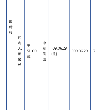
取
締
役
代
表
中
男
人:
華
109.06.29
51~60
109.06.29
3
-
董
民
(注)
歳
俊
国
毅