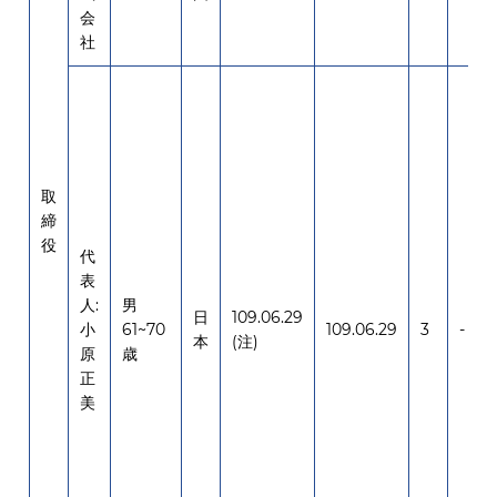
会
社
取
締
役
代
表
人:
男
日
109.06.29
小
61~70
109.06.29
3
-
本
(注)
原
歳
正
美