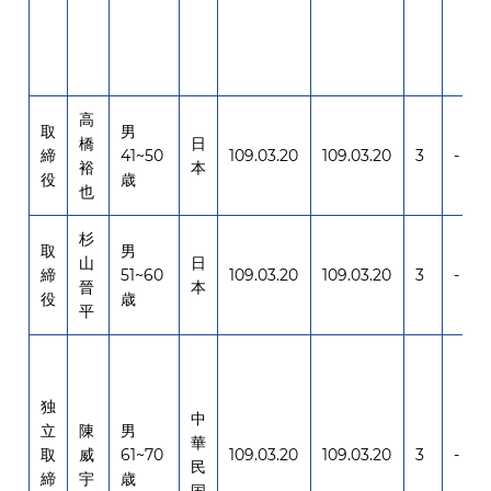
高
取
男
橋
日
締
41~50
109.03.20
109.03.20
3
-
裕
本
役
歳
也
杉
取
男
山
日
締
51~60
109.03.20
109.03.20
3
-
晉
本
役
歳
平
独
中
立
陳
男
華
取
威
61~70
109.03.20
109.03.20
3
-
民
締
宇
歳