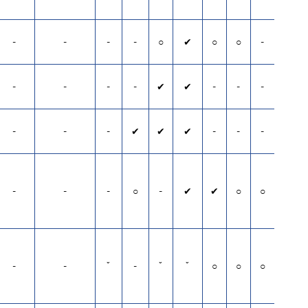
-
-
-
-
○
✔
○
○
-
-
-
-
-
✔
✔
-
-
-
-
-
-
✔
✔
✔
-
-
-
-
-
-
○
-
✔
✔
○
○
-
-
ˇ
-
ˇ
ˇ
○
○
○