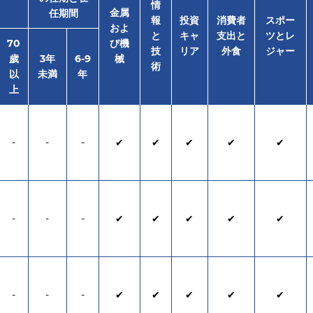
情
金属
任期間
報
投資
消費者
スポー
およ
と
キャ
支出と
ツとレ
70
び機
技
リア
外食
ジャー
歲
3年
6-9
械
術
以
未満
年
上
-
-
-
✔
✔
✔
✔
✔
-
-
-
✔
✔
✔
✔
✔
-
-
-
✔
✔
✔
✔
✔