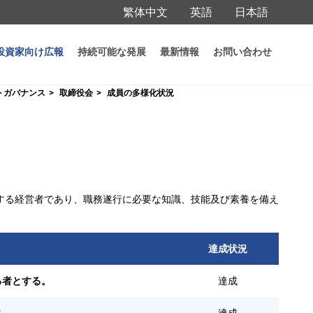
繁体中文
英語
日本語
投資家向け広報
持続可能な発展
最新情報
お問い合わせ
トガバナンス
取締役会
成員の多様化状況
する経営者であり、職務遂行に必要な知識、技能及び素養を備え
達成状況
る者とする。
達成