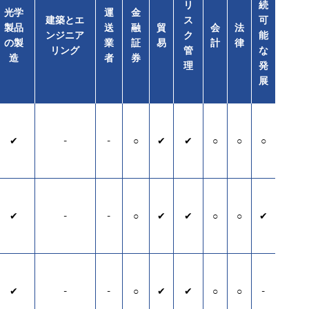
リ
続
光学
運
金
建築とエ
ス
可
製品
送
融
貿
会
法
ンジニア
ク
能
の製
業
証
易
計
律
リング
管
な
造
者
券
理
発
展
✔
-
-
○
✔
✔
○
○
○
✔
-
-
○
✔
✔
○
○
✔
✔
-
-
○
✔
✔
○
○
-