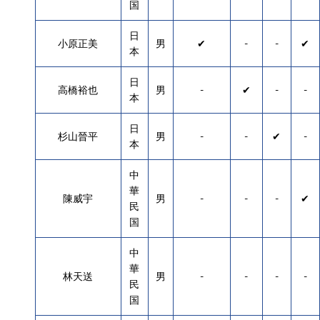
国
日
小原正美
男
✔
-
-
✔
本
日
高橋裕也
男
-
✔
-
-
本
日
杉山晉平
男
-
-
✔
-
本
中
華
陳威宇
男
-
-
-
✔
民
国
中
華
林天送
男
-
-
-
-
民
国