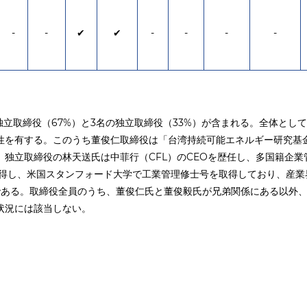
-
-
✔
✔
-
-
-
-
独立取締役（67%）と3名の独立取締役（33%）が含まれる。全体と
性を有する。このうち董俊仁取締役は「台湾持続可能エネルギー研究基
独立取締役の林天送氏は中菲行（CFL）のCEOを歴任し、多国籍企
取得し、米国スタンフォード大学で工業管理修士号を取得しており、産業
である。取締役全員のうち、董俊仁氏と董俊毅氏が兄弟関係にある以外
状況には該当しない。