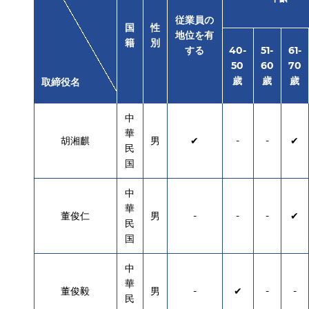
従業員の
国
性
地位を有
籍
別
する
40-
51-
61-
50
60
70
歲
歲
歲
取締役名
中
華
胡湘麒
男
✔
-
-
✔
民
国
中
華
董俊仁
男
-
-
-
✔
民
国
中
華
董俊毅
男
-
✔
-
-
民