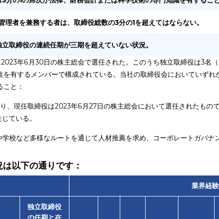
も3分の1の席次が法律、財務会計または科学技術の専門知識を有するこ
管理者を兼務する者は、取締役総数の3分の1を超えてはならない。
独立取締役の連続任期が三期を超えていない状況。
023年6月30日の株主総会で選任された。このうち独立取締役は3名（
性を有するメンバーで構成されている。当社の取締役会においていずれか
ること：
り、現任取締役は2023年6月27日の株主総会において選任されたも
生じている。
や学校など多様なルートを通じて人材推薦を求め、コーポレートガバナ
況は以下の通りです：
業界経
独立取締役
の任期と在