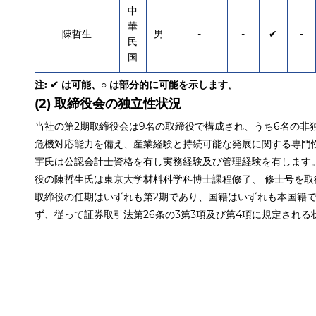
中
華
陳哲生
男
-
-
✔
-
民
国
注: ✔ は可能、○ は部分的に可能を示します。
(2) 取締役会の独立性状況
当社の第2期取締役会は9名の取締役で構成され、うち6名の非
危機対応能力を備え、産業経験と持続可能な発展に関する専門
宇氏は公認会計士資格を有し実務経験及び管理経験を有します。
役の陳哲生氏は東京大学材料科学科博士課程修了、 修士号を
取締役の任期はいずれも第2期であり、国籍はいずれも本国籍
ず、従って証券取引法第26条の3第3項及び第4項に規定される