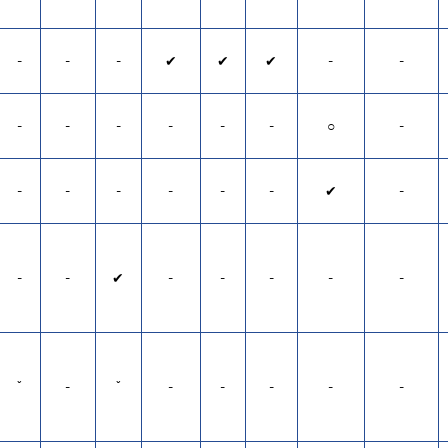
-
-
-
✔
✔
✔
-
-
-
-
-
-
-
-
○
-
-
-
-
-
-
-
✔
-
-
-
✔
-
-
-
-
-
ˇ
-
ˇ
-
-
-
-
-