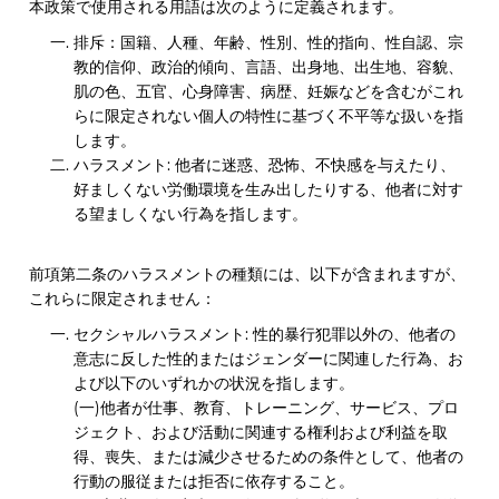
本政策で使用される用語は次のように定義されます。
排斥：国籍、人種、年齢、性別、性的指向、性自認、宗
教的信仰、政治的傾向、言語、出身地、出生地、容貌、
肌の色、五官、心身障害、病歴、妊娠などを含むがこれ
らに限定されない個人の特性に基づく不平等な扱いを指
します。
ハラスメント: 他者に迷惑、恐怖、不快感を与えたり、
好ましくない労働環境を生み出したりする、他者に対す
る望ましくない行為を指します。
前項第二条のハラスメントの種類には、以下が含まれますが、
これらに限定されません：
セクシャルハラスメント: 性的暴行犯罪以外の、他者の
意志に反した性的またはジェンダーに関連した行為、お
よび以下のいずれかの状況を指します。
(一)他者が仕事、教育、トレーニング、サービス、プロ
ジェクト、および活動に関連する権利および利益を取
得、喪失、または減少させるための条件として、他者の
行動の服従または拒否に依存すること。