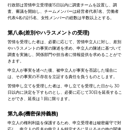
行政部は苦情申立受理後15日以内に調査チームを設置し、調
査、審議を開始し、チームメンバーは経営者代表1名、労働者
代表4名の計5名、女性メンバーの総数は半数以上とする。
第八条(差別やハラスメントの受理)
苦情を受理した者は、必要に応じて、苦情申立人に対し、差別
やハラスメントの事実の陳述を求め、申立人の陳述に基づいて
調査を実施し、関係部門や担当者に情報提供を求めることがで
きます。
申立人が事実を述べた後、被申立人が事実を否認した場合に
は、その事実の不存在を立証する責任を負うものとします。
苦情申し立てを受理した者は、申し立てを受理した日から 30
日以内に決定を下すものとし、必要に応じて30日を延長するこ
とができ、延長は 1 回に限ります。
第九条(機密保持義務)
申立人の権利利益を保護するため、申立受理者は秘密厳守で対
応し、申立人の氏名や申立人を特定するに足りるその他の関連