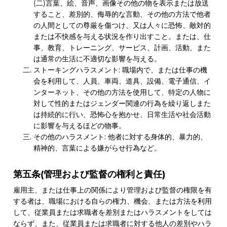
(二)言葉、絵、音声、画像その他の物を表示または放送
すること、差別的、侮辱的な言動、その他の方法で他者
の人間としての尊厳を傷つけ、又は人々に恐怖、敵対的
または不快感を与える状況を作り出すこと。または、仕
事、教育、トレーニング、サービス、計画、活動、また
は通常の生活に不適切な影響を与える。
ストーキングハラスメント: 職場内で、または仕事の機
会を利用して、人員、車両、道具、設備、電子通信、イ
ンターネット、その他の方法を使用して、特定の人物に
対して性的またはジェンダー関連の行為を繰り返しまた
は持続的に行い、恐怖心を抱かせ、日常生活や社会活動
に影響を与えるほどの物事。
その他のハラスメント: 他者に対する身体的、暴力的、
精神的、言葉による嫌がらせ行為など。
第五条(管理および監督の権利と責任)
雇用主、または仕事上の関係により管理および監督の権限を有
する者は、職場における自らの権力、機会、または方法を利用
して、従業員または求職者を差別またはハラスメントをしては
ならず、また、従業員または求職者に対する他人の差別やハラ