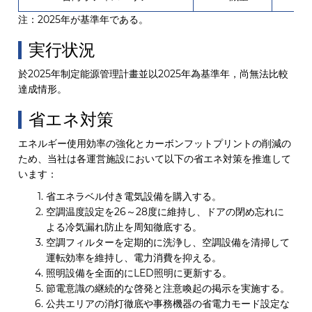
注：2025年が基準年である。
実行状況
於2025年制定能源管理計畫並以2025年為基準年，尚無法比較
達成情形。
省エネ対策
エネルギー使用効率の強化とカーボンフットプリントの削減の
ため、当社は各運営施設において以下の省エネ対策を推進して
います：
省エネラベル付き電気設備を購入する。
空調温度設定を26～28度に維持し、ドアの閉め忘れに
よる冷気漏れ防止を周知徹底する。
空調フィルターを定期的に洗浄し、空調設備を清掃して
運転効率を維持し、電力消費を抑える。
照明設備を全面的にLED照明に更新する。
節電意識の継続的な啓発と注意喚起の掲示を実施する。
公共エリアの消灯徹底や事務機器の省電力モード設定な