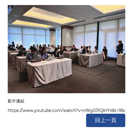
影片連結
https://www.youtube.com/watch?v=nWg031QkYhI&t=18s
回上一頁